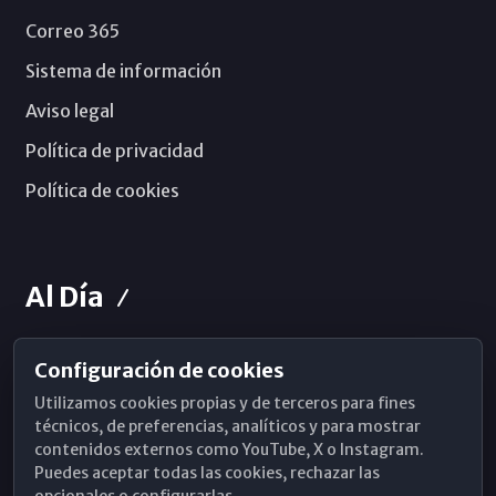
Correo 365
Sistema de información
Aviso legal
Política de privacidad
Política de cookies
Al Día
Configuración de cookies
Horarios de Misa
Utilizamos cookies propias y de terceros para fines
Hemeroteca
técnicos, de preferencias, analíticos y para mostrar
contenidos externos como YouTube, X o Instagram.
WhatsApp
Puedes aceptar todas las cookies, rechazar las