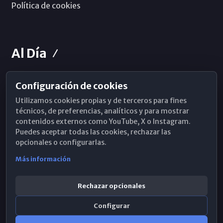
Política de cookies
Al Día
Configuración de cookies
Horarios de Misa
Utilizamos cookies propias y de terceros para fines
Hemeroteca
técnicos, de preferencias, analíticos y para mostrar
contenidos externos como YouTube, X o Instagram.
WhatsApp
Puedes aceptar todas las cookies, rechazar las
opcionales o configurarlas.
Más información
Rechazar opcionales
Configurar