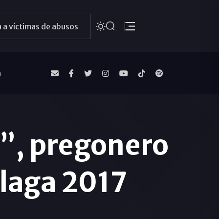
 a víctimas de abusos
a
o”, pregonero
laga 2017