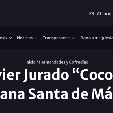
Atención
esis
Noticias
Transparencia
Dono a mi Iglesi
Inicio /
Hermandades y Cofradías
vier Jurado “Coc
mana Santa de Má