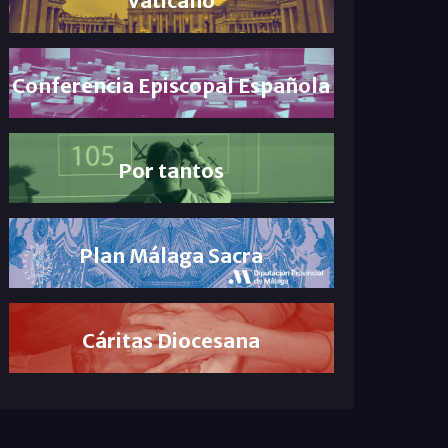
Conferencia Episcopal Española
Por tantos
Plan Málaga Sacra
Cáritas Diocesana