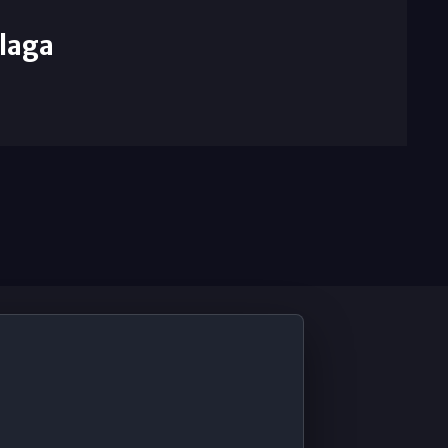
laga
De Interés