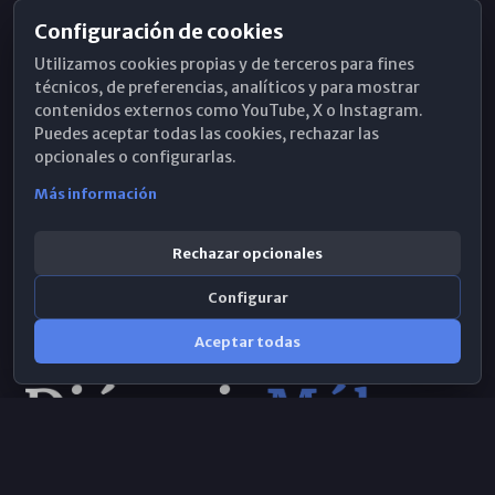
Configuración de cookies
Horarios de Misa
Utilizamos cookies propias y de terceros para fines
Hemeroteca
técnicos, de preferencias, analíticos y para mostrar
contenidos externos como YouTube, X o Instagram.
WhatsApp
Puedes aceptar todas las cookies, rechazar las
opcionales o configurarlas.
Más información
Rechazar opcionales
Configurar
Aceptar todas
Consulta IA
×
© 2026 Obispado de Málaga
Selecciona el área y realiza tu consulta