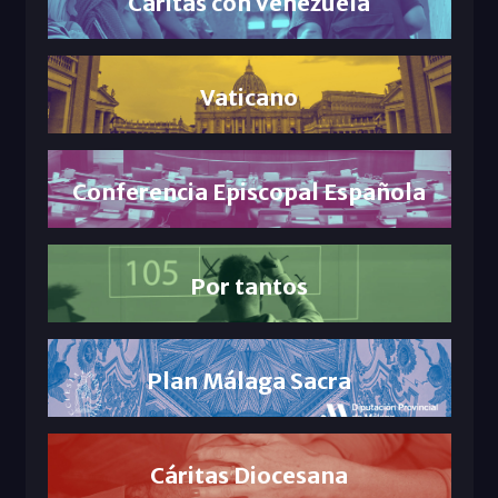
Cáritas con Venezuela
Vaticano
Conferencia Episcopal Española
Por tantos
Plan Málaga Sacra
Cáritas Diocesana