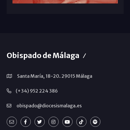
Obispado de Málaga
Santa María, 18-20. 29015 Málaga
(+34) 952 224 386
obispado@diocesismalaga.es