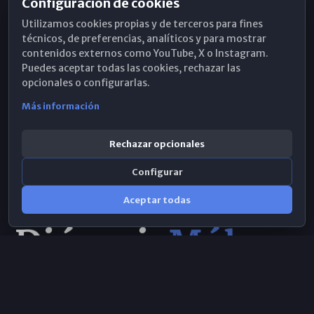
Configuración de cookies
Horarios de Misa
Utilizamos cookies propias y de terceros para fines
Hemeroteca
técnicos, de preferencias, analíticos y para mostrar
contenidos externos como YouTube, X o Instagram.
WhatsApp
Puedes aceptar todas las cookies, rechazar las
opcionales o configurarlas.
Más información
Rechazar opcionales
Configurar
Aceptar todas
Consulta IA
×
© 2026 Obispado de Málaga
Selecciona el área y realiza tu consulta