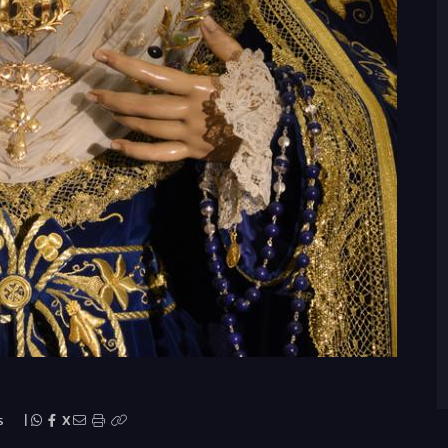
s
|
X