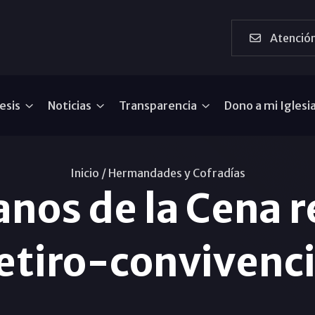
Atención
esis
Noticias
Transparencia
Dono a mi Iglesi
Inicio /
Hermandades y Cofradías
nos de la Cena r
etiro-convivenc