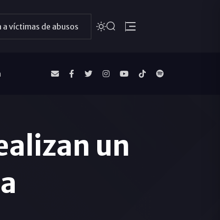
 a víctimas de abusos
a
ealizan un
ia