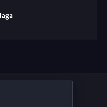
laga
De Interés