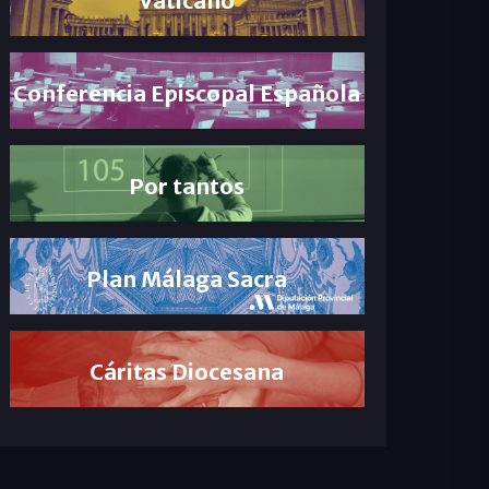
Conferencia Episcopal Española
Por tantos
Plan Málaga Sacra
Cáritas Diocesana