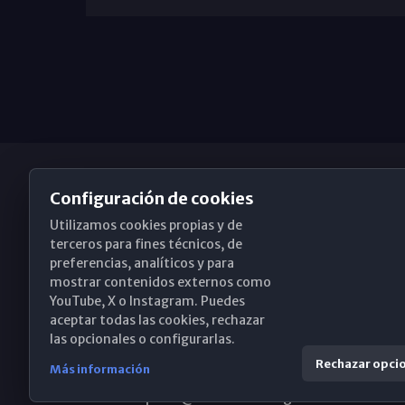
Configuración de cookies
Utilizamos cookies propias y de
Obispado de Málaga
terceros para fines técnicos, de
preferencias, analíticos y para
mostrar contenidos externos como
YouTube, X o Instagram. Puedes
Santa María, 18-20. 29015 Málaga
aceptar todas las cookies, rechazar
las opcionales o configurarlas.
(+34) 952 224 386
Rechazar opci
Más información
obispado@diocesismalaga.es