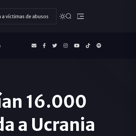
 a víctimas de abusos
a
ían 16.000
da a Ucrania