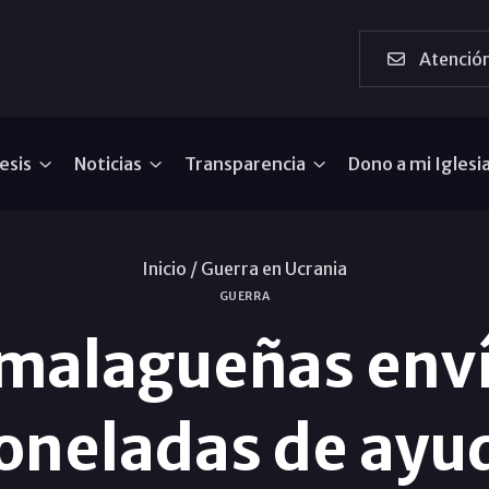
Atención
esis
Noticias
Transparencia
Dono a mi Iglesi
Inicio /
Guerra en Ucrania
GUERRA
 malagueñas env
toneladas de ayu