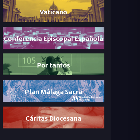
Vaticano
Conferencia Episcopal Española
Por tantos
Plan Málaga Sacra
Cáritas Diocesana