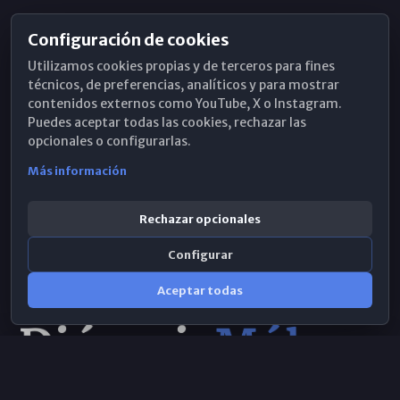
Configuración de cookies
Horarios de Misa
Utilizamos cookies propias y de terceros para fines
Hemeroteca
técnicos, de preferencias, analíticos y para mostrar
contenidos externos como YouTube, X o Instagram.
WhatsApp
Puedes aceptar todas las cookies, rechazar las
opcionales o configurarlas.
Más información
Rechazar opcionales
Configurar
Aceptar todas
Consulta IA
×