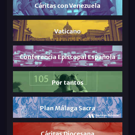
Cáritas con Venezuela
Vaticano
Conferencia Episcopal Española
Por tantos
Plan Málaga Sacra
Cáritas Diocesana