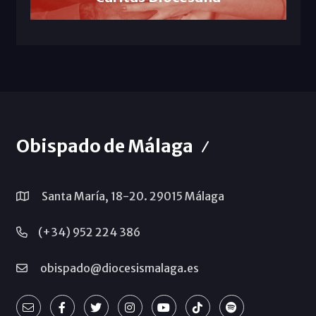
Obispado de Málaga
Santa María, 18-20. 29015 Málaga
(+34) 952 224 386
obispado@diocesismalaga.es