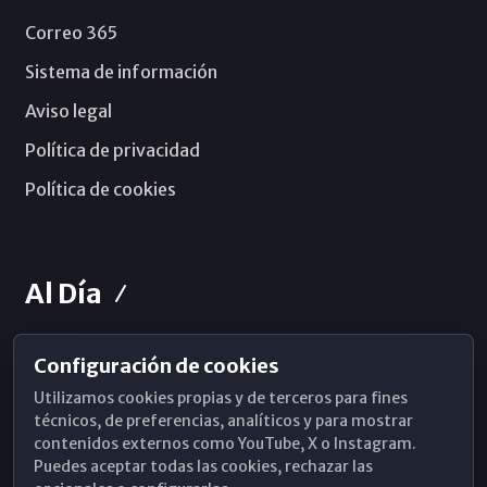
Correo 365
Sistema de información
Aviso legal
Política de privacidad
Política de cookies
Al Día
Configuración de cookies
Horarios de Misa
Utilizamos cookies propias y de terceros para fines
Hemeroteca
técnicos, de preferencias, analíticos y para mostrar
contenidos externos como YouTube, X o Instagram.
WhatsApp
Puedes aceptar todas las cookies, rechazar las