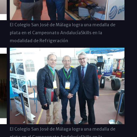
El Colegio San José de Málaga logra una medalla de
plata en el Campeonato AndalucíaSkills en la
modalidad de Refrigeración
El Colegio San José de Málaga logra una medalla de
plata en el Campeonato AndalucíaSkills en la