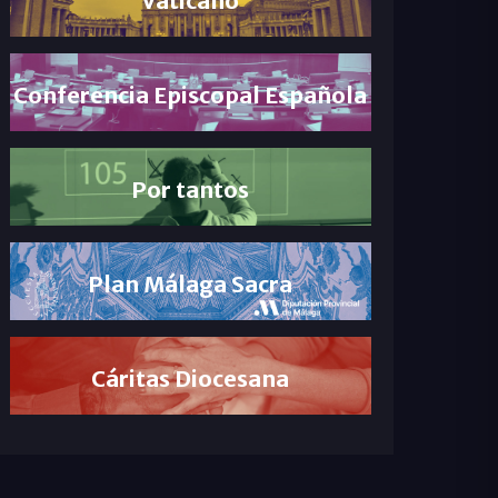
Conferencia Episcopal Española
Por tantos
Plan Málaga Sacra
Cáritas Diocesana