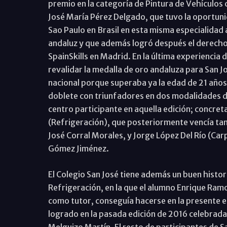
premio en la categoría de Pintura de Vehículos 
José María Pérez Delgado, que tuvo la oportunid
Sao Paulo en Brasil en esta misma especialidad
andaluz y que además logró después el derecho 
SpainSkills en Madrid. En la última experiencia 
revalidar la medalla de oro andaluza para San Jo
nacional porque superaba ya la edad de 21 años.
doblete con triunfadores en dos modalidades di
centro participante en aquella edición; concre
(Refrigeración), que posteriormente vencía tam
José Corral Morales, y Jorge López Del Río (Car
Gómez Jiménez.
El Colegio San José tiene además un buen histor
Refrigeración, en la que el alumno Enrique Ram
como tutor, conseguía hacerse en la presente ed
logrado en la pasada edición de 2016 celebrad
Melguizo Martín. El resto de participantes de S