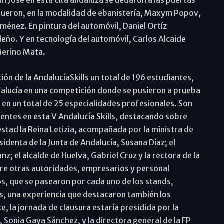
 fueron, en la modalidad de ebanistería, Maxym Popov,
ménez. En pintura del automóvil, Daniel Ortíz
ño. Y en tecnología del automóvil, Carlos Alcaide
Merino Mata.
ón de la AndalucíaSkills un total de 196 estudiantes,
dalucía en una competición donde se pusieron a prueba
 en un total de 25 especialidades profesionales. Son
entes en esta V Andalucía Skills, destacando sobre
estad la Reina Letizia, acompañada por la ministra de
identa de la Junta de Andalucía, Susana Díaz; el
; el alcalde de Huelva, Gabriel Cruz y la rectora de la
tre otras autoridades, empresarios y personal
os, que se pasearon por cada uno de los stands,
es, una experiencia que destacaron también los
, la jornada de clausura estaría presidida por la
 Sonia Gaya Sánchez, y la directora general de la FP