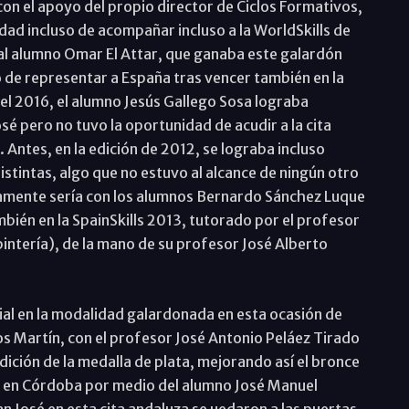
con el apoyo del propio director de Ciclos Formativos,
ad incluso de acompañar incluso a la WorldSkills de
 al alumno Omar El Attar, que ganaba este galardón
de representar a España tras vencer también en la
del 2016, el alumno Jesús Gallego Sosa lograba
sé pero no tuvo la oportunidad de acudir a la cita
 Antes, en la edición de 2012, se lograba incluso
stintas, algo que no estuvo al alcance de ningún otro
tamente sería con los alumnos Bernardo Sánchez Luque
bién en la SpainSkills 2013, tutorado por el profesor
pintería), de la mano de su profesor José Alberto
ial en la modalidad galardonada en esta ocasión de
os Martín, con el profesor José Antonio Peláez Tirado
ición de la medalla de plata, mejorando así el bronce
a en Córdoba por medio del alumno José Manuel
an José en esta cita andaluza se uedaron a las puertas