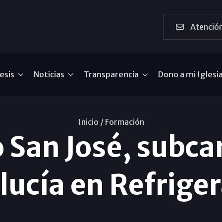
Atención
esis
Noticias
Transparencia
Dono a mi Iglesi
Inicio /
Formación
o San José, sub
ucía en Refrige