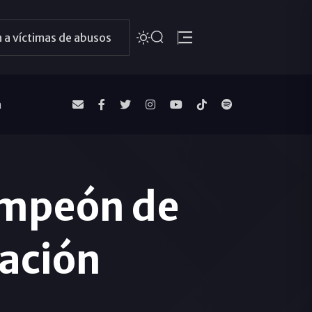
 a víctimas de abusos
a
campeón de
ración