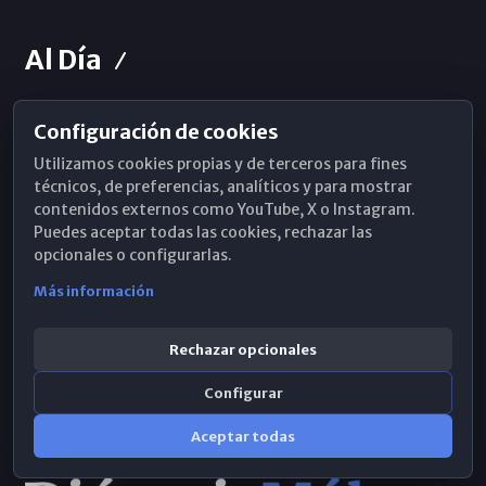
Al Día
Configuración de cookies
Horarios de Misa
Utilizamos cookies propias y de terceros para fines
Hemeroteca
técnicos, de preferencias, analíticos y para mostrar
contenidos externos como YouTube, X o Instagram.
WhatsApp
Puedes aceptar todas las cookies, rechazar las
opcionales o configurarlas.
Más información
Rechazar opcionales
Configurar
Aceptar todas