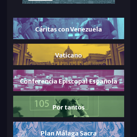
Cáritas con Venezuela
Vaticano
Conferencia Episcopal Española
Por tantos
Plan Málaga Sacra