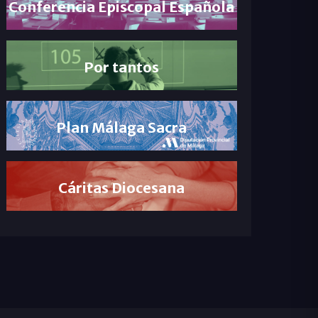
Conferencia Episcopal Española
Por tantos
Plan Málaga Sacra
Cáritas Diocesana