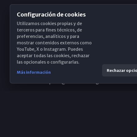
Configuración de cookies
Utilizamos cookies propias y de
Obispado de Málaga
terceros para fines técnicos, de
preferencias, analíticos y para
mostrar contenidos externos como
YouTube, X o Instagram. Puedes
Santa María, 18-20. 29015 Málaga
aceptar todas las cookies, rechazar
las opcionales o configurarlas.
(+34) 952 224 386
Rechazar opci
Más información
obispado@diocesismalaga.es