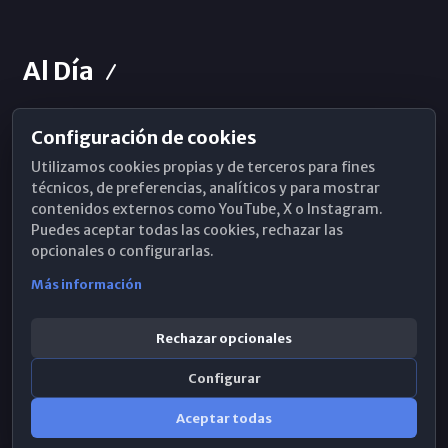
Al Día
Configuración de cookies
Horarios de Misa
Utilizamos cookies propias y de terceros para fines
Hemeroteca
técnicos, de preferencias, analíticos y para mostrar
contenidos externos como YouTube, X o Instagram.
WhatsApp
Puedes aceptar todas las cookies, rechazar las
opcionales o configurarlas.
Más información
Rechazar opcionales
Configurar
Aceptar todas