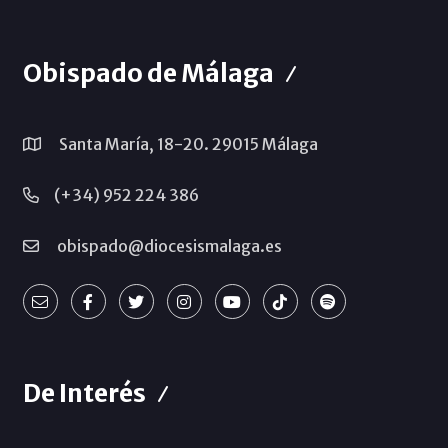
Obispado de Málaga
Santa María, 18-20. 29015 Málaga
(+34) 952 224 386
obispado@diocesismalaga.es
De Interés