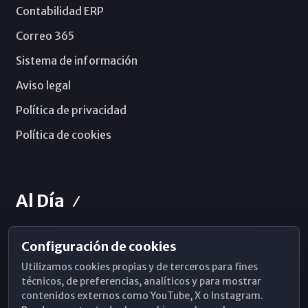
Contabilidad ERP
Correo 365
Sistema de información
Aviso legal
Política de privacidad
Política de cookies
Al Día
Configuración de cookies
Horarios de Misa
Utilizamos cookies propias y de terceros para fines
Hemeroteca
técnicos, de preferencias, analíticos y para mostrar
contenidos externos como YouTube, X o Instagram.
WhatsApp