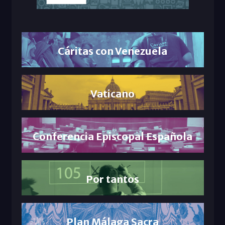
Cáritas con Venezuela
Vaticano
Conferencia Episcopal Española
Por tantos
Plan Málaga Sacra