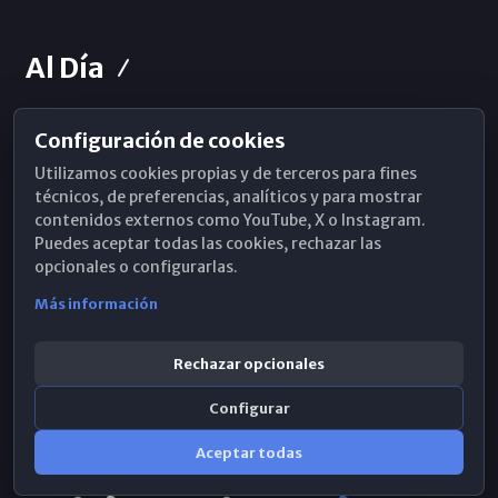
Al Día
Configuración de cookies
Horarios de Misa
Utilizamos cookies propias y de terceros para fines
Hemeroteca
técnicos, de preferencias, analíticos y para mostrar
contenidos externos como YouTube, X o Instagram.
WhatsApp
Puedes aceptar todas las cookies, rechazar las
opcionales o configurarlas.
Más información
Rechazar opcionales
Configurar
Aceptar todas