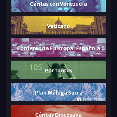
Cáritas con Venezuela
Vaticano
Conferencia Episcopal Española
Por tantos
Plan Málaga Sacra
Cáritas Diocesana