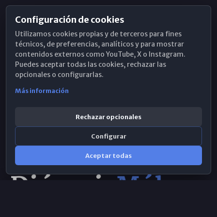
Configuración de cookies
Horarios de Misa
Utilizamos cookies propias y de terceros para fines
Hemeroteca
técnicos, de preferencias, analíticos y para mostrar
contenidos externos como YouTube, X o Instagram.
WhatsApp
Puedes aceptar todas las cookies, rechazar las
opcionales o configurarlas.
Más información
Rechazar opcionales
Configurar
Aceptar todas
Consulta IA
×