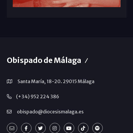
Obispado de Málaga
Santa María, 18-20. 29015 Málaga
(+34) 952 224 386
obispado@diocesismalaga.es