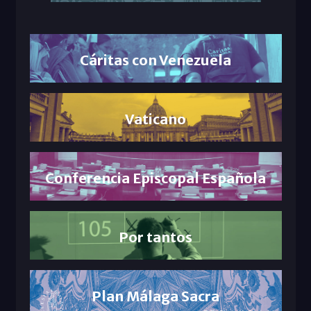
Cáritas con Venezuela
Vaticano
Conferencia Episcopal Española
Por tantos
Plan Málaga Sacra