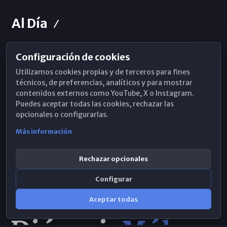
Al Día
Configuración de cookies
Horarios de Misa
Utilizamos cookies propias y de terceros para fines
Hemeroteca
técnicos, de preferencias, analíticos y para mostrar
contenidos externos como YouTube, X o Instagram.
WhatsApp
Puedes aceptar todas las cookies, rechazar las
opcionales o configurarlas.
Más información
Rechazar opcionales
Configurar
Aceptar todas