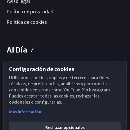
Aviso legal
Política de privacidad
Política de cookies
Al Día
Configuración de cookies
Horarios de Misa
Utilizamos cookies propias y de terceros para fines
Hemeroteca
técnicos, de preferencias, analíticos y para mostrar
contenidos externos como YouTube, X o Instagram.
WhatsApp
Puedes aceptar todas las cookies, rechazar las
opcionales o configurarlas.
Más información
Rechazar opcionales