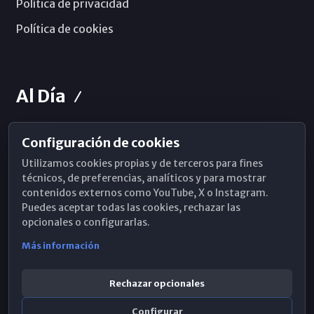
Política de privacidad
Política de cookies
Al Día
Configuración de cookies
Horarios de Misa
Utilizamos cookies propias y de terceros para fines
Hemeroteca
técnicos, de preferencias, analíticos y para mostrar
contenidos externos como YouTube, X o Instagram.
WhatsApp
Puedes aceptar todas las cookies, rechazar las
opcionales o configurarlas.
Más información
Rechazar opcionales
Configurar