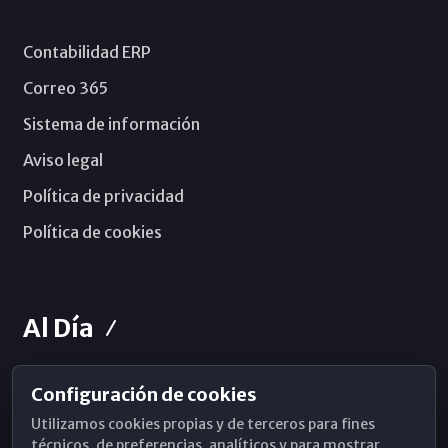
Contabilidad ERP
Correo 365
Sistema de información
Aviso legal
Política de privacidad
Política de cookies
Al Día
Configuración de cookies
Horarios de Misa
Utilizamos cookies propias y de terceros para fines
Hemeroteca
técnicos, de preferencias, analíticos y para mostrar