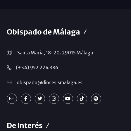
Obispado de Málaga
Santa María, 18-20. 29015 Málaga
(+34) 952 224 386
obispado@diocesismalaga.es
De Interés