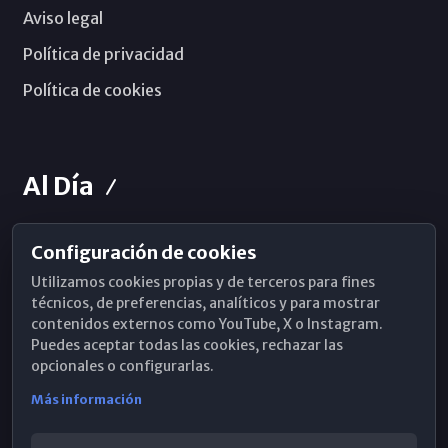
Aviso legal
Política de privacidad
Política de cookies
Al Día
Configuración de cookies
Horarios de Misa
Utilizamos cookies propias y de terceros para fines
Hemeroteca
técnicos, de preferencias, analíticos y para mostrar
contenidos externos como YouTube, X o Instagram.
WhatsApp
Puedes aceptar todas las cookies, rechazar las
opcionales o configurarlas.
Más información