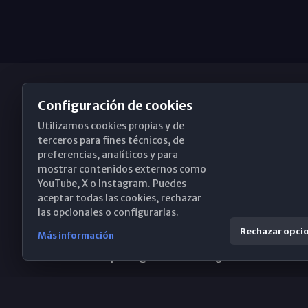
Configuración de cookies
Utilizamos cookies propias y de
Obispado de Málaga
terceros para fines técnicos, de
preferencias, analíticos y para
mostrar contenidos externos como
YouTube, X o Instagram. Puedes
Santa María, 18-20. 29015 Málaga
aceptar todas las cookies, rechazar
las opcionales o configurarlas.
(+34) 952 224 386
Rechazar opci
Más información
obispado@diocesismalaga.es