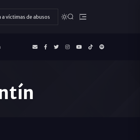
 a víctimas de abusos
a
ntín