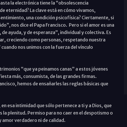
sta la electrónica tiene la “obsolescencia
de eternidad? La clave está en cómo vivamos,
entimiento, una condición psicofísica? Ciertamente, si
ido”, nos dice el Papa Francisco. Pero si el amor es una
, de ayuda, y de esperanza”, individual y colectiva. Es
amar, creciendo como personas, respetando nuestra
 cuando nos unimos con la fuerza del vínculo
trimonios “que ya peinamos canas” a estos jóvenes
 fiesta más, consumista, de las grandes firmas.
ancisco, hemos de ensañarles las reglas básicas que
en esa intimidad que sólo pertenece a ti y a Dios, que
la plenitud. Permiso para no caer en el despotismo o
ay amor verdadero ni de calidad.