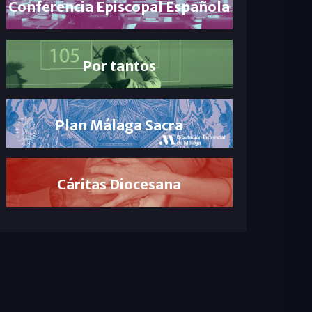
Conferencia Episcopal Española
Por tantos
Plan Málaga Sacra
Cáritas Diocesana