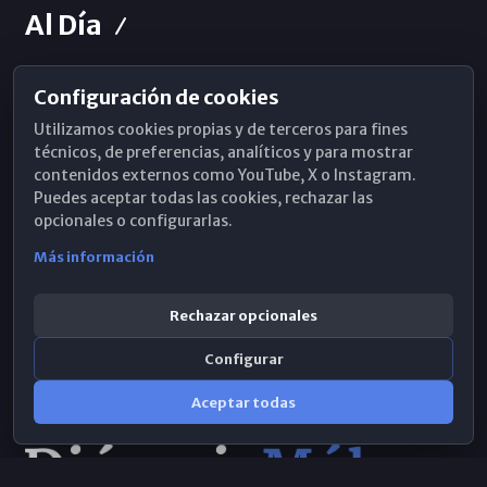
Al Día
Configuración de cookies
Horarios de Misa
Utilizamos cookies propias y de terceros para fines
Hemeroteca
técnicos, de preferencias, analíticos y para mostrar
contenidos externos como YouTube, X o Instagram.
WhatsApp
Puedes aceptar todas las cookies, rechazar las
opcionales o configurarlas.
Más información
Rechazar opcionales
Configurar
Aceptar todas