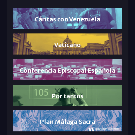
Cáritas con Venezuela
Vaticano
Conferencia Episcopal Española
Por tantos
Plan Málaga Sacra