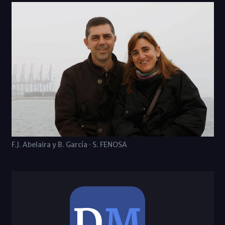
F.J. Abelaira y B. García · S. FENOSA