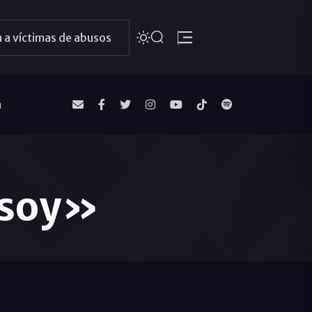
 a víctimas de abusos
a
 soy»