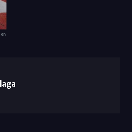
 en
laga