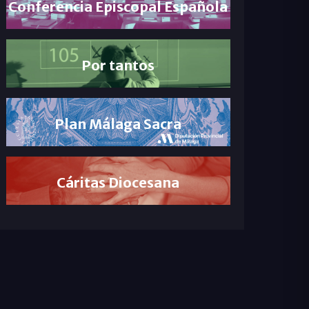
Conferencia Episcopal Española
Por tantos
Plan Málaga Sacra
Cáritas Diocesana