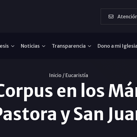
Atención
esis
Noticias
Transparencia
Dono a mi Iglesi
Inicio /
Eucaristía
Corpus en los Már
Pastora y San Jua