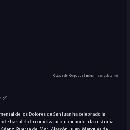
Octava del Corpus de San Juan
azulyplata.net
mental de los Dolores de San Juan ha celebrado la
ente ha salido la comitiva acompañando a la custodia
lix Sáenz, Puerta del Mar, Alarcón Luján, Marqués de