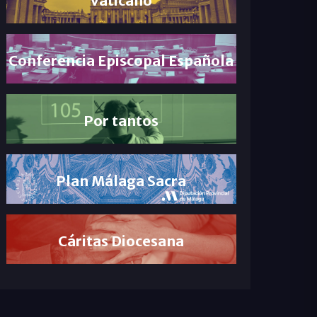
Conferencia Episcopal Española
Por tantos
Plan Málaga Sacra
Cáritas Diocesana