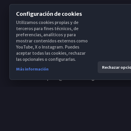
Configuración de cookies
Utilizamos cookies propias y de
Obispado de Málaga
terceros para fines técnicos, de
preferencias, analíticos y para
mostrar contenidos externos como
YouTube, X o Instagram. Puedes
Santa María, 18-20. 29015 Málaga
aceptar todas las cookies, rechazar
las opcionales o configurarlas.
(+34) 952 224 386
Rechazar opci
Más información
obispado@diocesismalaga.es