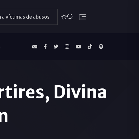
 a víctimas de abusos
a
tires, Divina
n