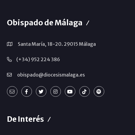
Obispado de Málaga
Santa María, 18-20. 29015 Málaga
(+34) 952 224 386
obispado@diocesismalaga.es
De Interés