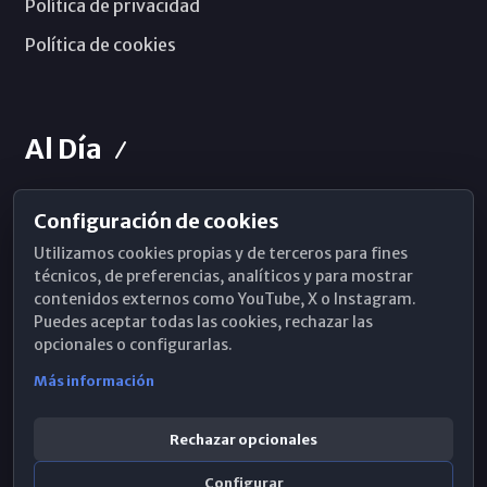
Política de privacidad
Política de cookies
Al Día
Configuración de cookies
Horarios de Misa
Utilizamos cookies propias y de terceros para fines
Hemeroteca
técnicos, de preferencias, analíticos y para mostrar
contenidos externos como YouTube, X o Instagram.
WhatsApp
Puedes aceptar todas las cookies, rechazar las
opcionales o configurarlas.
Más información
Rechazar opcionales
Configurar