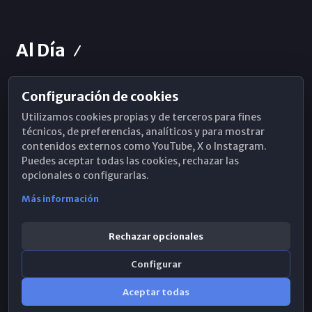
Al Día
Configuración de cookies
Horarios de Misa
Utilizamos cookies propias y de terceros para fines
Hemeroteca
técnicos, de preferencias, analíticos y para mostrar
contenidos externos como YouTube, X o Instagram.
WhatsApp
Puedes aceptar todas las cookies, rechazar las
opcionales o configurarlas.
Más información
Rechazar opcionales
Configurar
Aceptar todas