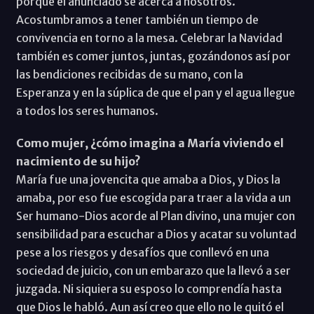
porque el anunciado se acerca a nosotros.
Acostumbramos a tener también un tiempo de
convivencia en torno a la mesa. Celebrar la Navidad
también es comer juntos, juntas, gozándonos así por
las bendiciones recibidas de su mano, con la
Esperanza y en la súplica de que el pan y el agua llegue
a todos los seres humanos.
Como mujer, ¿cómo imagina a María viviendo el
nacimiento de su hijo?
María fue una jovencita que amaba a Dios, y Dios la
amaba, por eso fue escogida para traer a la vida a un
Ser humano-Dios acorde al Plan divino, una mujer con
sensibilidad para escuchar a Dios y acatar su voluntad
pese a los riesgos y desafíos que conllevó en una
sociedad de juicio, con un embarazo que la llevó a ser
juzgada. Ni siquiera su esposo lo comprendía hasta
que Dios le habló. Aun así creo que ello no le quitó el