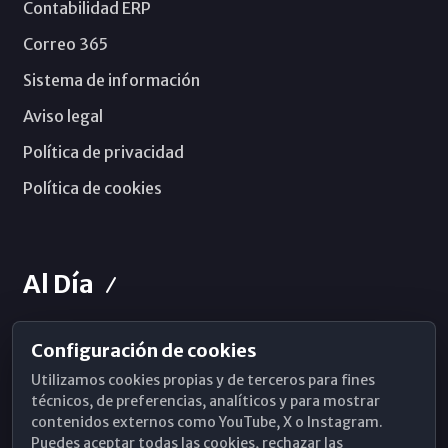
Contabilidad ERP
Correo 365
Sistema de información
Aviso legal
Política de privacidad
Política de cookies
Al Día
Configuración de cookies
Horarios de Misa
Utilizamos cookies propias y de terceros para fines
Hemeroteca
técnicos, de preferencias, analíticos y para mostrar
contenidos externos como YouTube, X o Instagram.
WhatsApp
Puedes aceptar todas las cookies, rechazar las