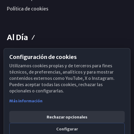
Política de cookies
Al Día
Configuración de cookies
Horarios de Misa
Utilizamos cookies propias y de terceros para fines
Hemeroteca
técnicos, de preferencias, analíticos y para mostrar
contenidos externos como YouTube, X o Instagram.
WhatsApp
Puedes aceptar todas las cookies, rechazar las
opcionales o configurarlas.
Más información
Rechazar opcionales
Configurar