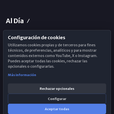
Al Día
Configuración de cookies
Horarios de Misa
Utilizamos cookies propias y de terceros para fines
Hemeroteca
técnicos, de preferencias, analíticos y para mostrar
contenidos externos como YouTube, X o Instagram.
WhatsApp
Puedes aceptar todas las cookies, rechazar las
opcionales o configurarlas.
Más información
Rechazar opcionales
Configurar
Aceptar todas