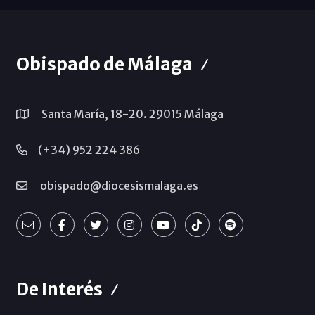
Obispado de Málaga
Santa María, 18-20. 29015 Málaga
(+34) 952 224 386
obispado@diocesismalaga.es
De Interés