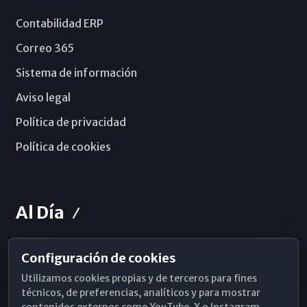
Contabilidad ERP
Correo 365
Sistema de información
Aviso legal
Política de privacidad
Política de cookies
Al Día
Configuración de cookies
Horarios de Misa
Utilizamos cookies propias y de terceros para fines
Hemeroteca
técnicos, de preferencias, analíticos y para mostrar