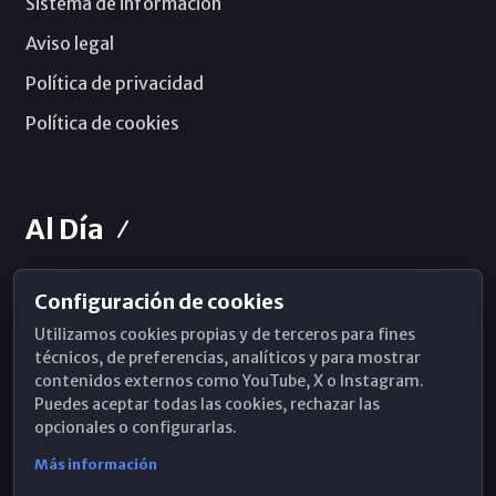
Sistema de información
Aviso legal
Política de privacidad
Política de cookies
Al Día
Configuración de cookies
Horarios de Misa
Utilizamos cookies propias y de terceros para fines
Hemeroteca
técnicos, de preferencias, analíticos y para mostrar
contenidos externos como YouTube, X o Instagram.
WhatsApp
Puedes aceptar todas las cookies, rechazar las
opcionales o configurarlas.
Más información