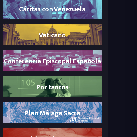
Cáritas con Venezuela
Vaticano
Conferencia Episcopal Española
Por tantos
Plan Málaga Sacra