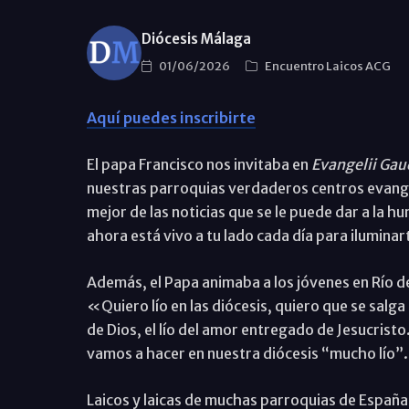
Diócesis Málaga
01/06/2026
Encuentro Laicos ACG
Aquí puedes inscribirte
El papa Francisco nos invitaba en
Evangelii Ga
nuestras parroquias verdaderos centros evangeli
mejor de las noticias que se le puede dar a la h
ahora está vivo a tu lado cada día para iluminart
Además, el Papa animaba a los jóvenes en Río de J
«Quiero lío en las diócesis, quiero que se salga a
de Dios, el lío del amor entregado de Jesucristo.
vamos a hacer en nuestra diócesis “mucho lío”
Laicos y laicas de muchas parroquias de España