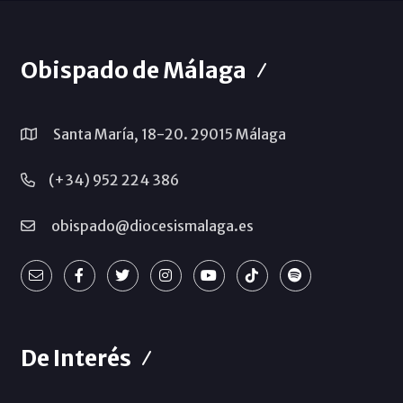
Obispado de Málaga
Santa María, 18-20. 29015 Málaga
(+34) 952 224 386
obispado@diocesismalaga.es
De Interés