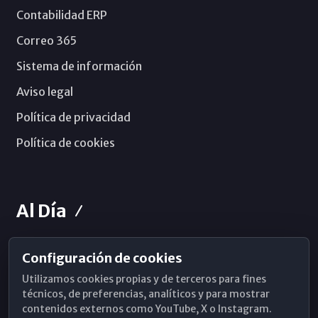
Contabilidad ERP
Correo 365
Sistema de información
Aviso legal
Política de privacidad
Política de cookies
Al Día
Configuración de cookies
Horarios de Misa
Utilizamos cookies propias y de terceros para fines
Hemeroteca
técnicos, de preferencias, analíticos y para mostrar
contenidos externos como YouTube, X o Instagram.
WhatsApp