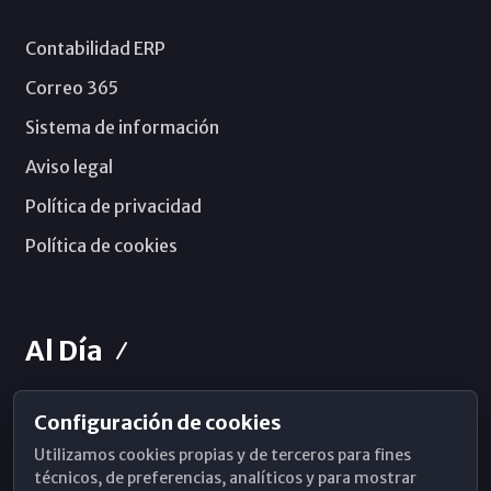
Contabilidad ERP
Correo 365
Sistema de información
Aviso legal
Política de privacidad
Política de cookies
Al Día
Configuración de cookies
Horarios de Misa
Utilizamos cookies propias y de terceros para fines
Hemeroteca
técnicos, de preferencias, analíticos y para mostrar