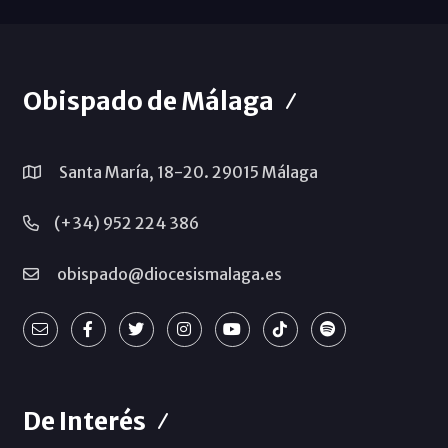
Obispado de Málaga
Santa María, 18-20. 29015 Málaga
(+34) 952 224 386
obispado@diocesismalaga.es
De Interés