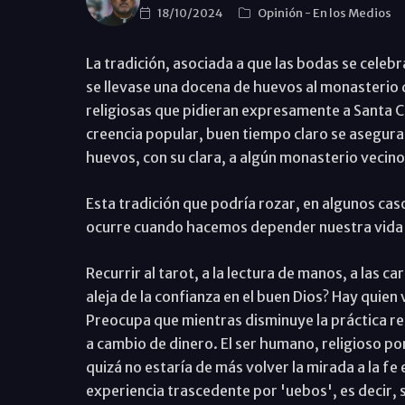
18/10/2024
Opinión
-
En los Medios
La tradición, asociada a que las bodas se celebra
se llevase una docena de huevos al monasterio d
religiosas que pidieran expresamente a Santa Cl
creencia popular, buen tiempo claro se asegura
huevos, con su clara, a algún monasterio vecino 
Esta tradición que podría rozar, en algunos cas
ocurre cuando hacemos depender nuestra vida d
Recurrir al tarot, a la lectura de manos, a las ca
aleja de la confianza en el buen Dios? Hay quien
Preocupa que mientras disminuye la práctica rel
a cambio de dinero. El ser humano, religioso por
quizá no estaría de más volver la mirada a la fe 
experiencia trascedente por 'uebos', es decir, 