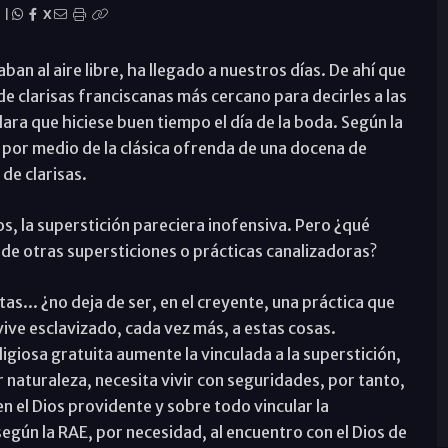
|
X
ban al aire libre, ha llegado a nuestros días. De ahí que
e clarisas franciscanas más cercano para decirles a las
ara que hiciese buen tiempo el día de la boda. Según la
 por medio de la clásica ofrenda de una docena de
de clarisas.
os, la superstición pareciera inofensiva. Pero ¿qué
e otras supersticiones o prácticas canalizadoras?
rtas... ¿no deja de ser, en el creyente, una práctica que
 vive esclavizado, cada vez más, a estas cosas.
igiosa gratuita aumente la vinculada a la superstición,
 naturaleza, necesita vivir con seguridades, por tanto,
en el Dios providente y sobre todo vincular la
según la RAE, por necesidad, al encuentro con el Dios de