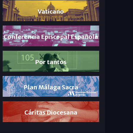
Vaticano
Conferencia Episcopal Española
Por tantos
Plan Málaga Sacra
Cáritas Diocesana