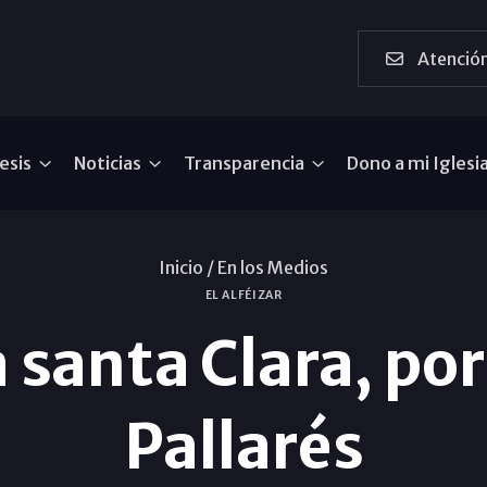
Atención
esis
Noticias
Transparencia
Dono a mi Iglesi
Inicio /
En los Medios
EL ALFÉIZAR
 santa Clara, por
Pallarés