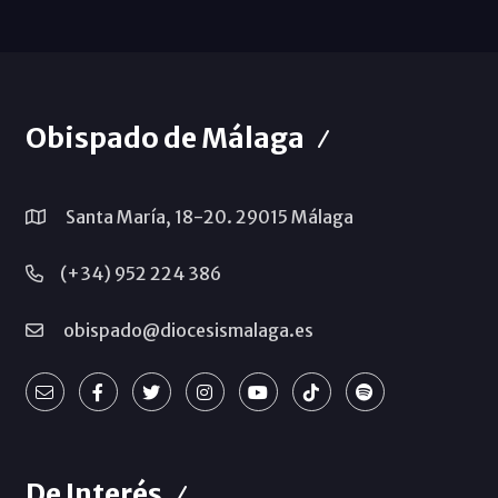
Obispado de Málaga
Santa María, 18-20. 29015 Málaga
(+34) 952 224 386
obispado@diocesismalaga.es
De Interés