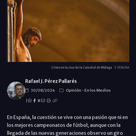
Cristo en la cruz de la Catedral de Málaga
S. FENOSA
Rafael J. Pérez Pallarés
30/08/2024
Opinión
-
En los Medios
|
X
En España, la cuestión se vive con una pasión que ni en
los mejores campeonatos de fútbol; aunque con la
llegada de las nuevas generaciones observo un giro