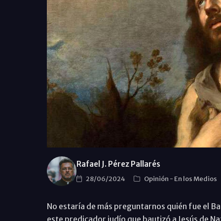
Rafael J. Pérez Pallarés
28/06/2024
Opinión
-
En los Medios
No estaría de más preguntarnos quién fue el Ba
este predicador judío que bautizó a Jesús de N