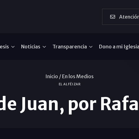
Atención
esis
Noticias
Transparencia
Dono a mi Iglesi
Inicio /
En los Medios
EL ALFÉIZAR
de Juan, por Rafae