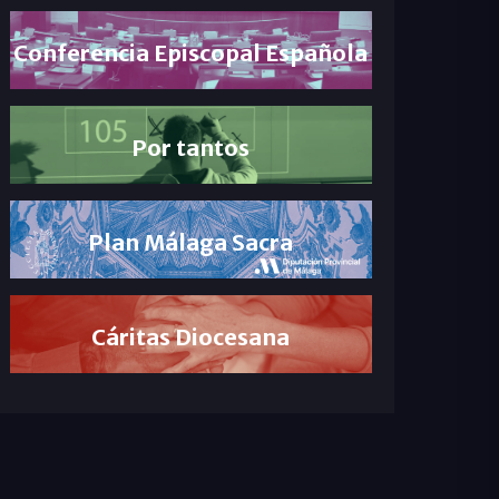
Conferencia Episcopal Española
Por tantos
Plan Málaga Sacra
Cáritas Diocesana