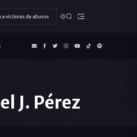
 a víctimas de abusos
a
l J. Pérez