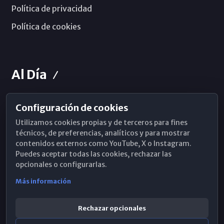
Política de privacidad
Política de cookies
Al Día
Configuración de cookies
Horarios de Misa
Utilizamos cookies propias y de terceros para fines
Hemeroteca
técnicos, de preferencias, analíticos y para mostrar
contenidos externos como YouTube, X o Instagram.
WhatsApp
Puedes aceptar todas las cookies, rechazar las
opcionales o configurarlas.
Más información
Rechazar opcionales