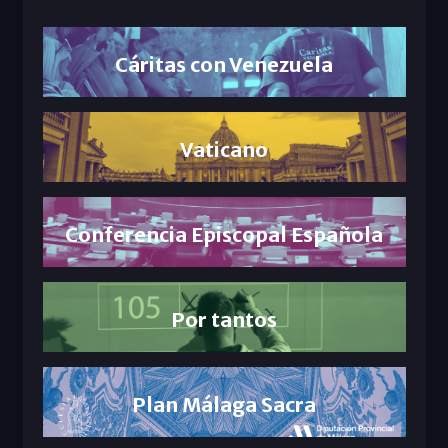
Cáritas con Venezuela
Vaticano
Conferencia Episcopal Española
Por tantos
Plan Málaga Sacra