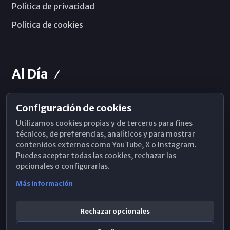
Política de privacidad
Política de cookies
Al Día
Configuración de cookies
Horarios de Misa
Utilizamos cookies propias y de terceros para fines
Hemeroteca
técnicos, de preferencias, analíticos y para mostrar
contenidos externos como YouTube, X o Instagram.
WhatsApp
Puedes aceptar todas las cookies, rechazar las
opcionales o configurarlas.
Más información
Rechazar opcionales