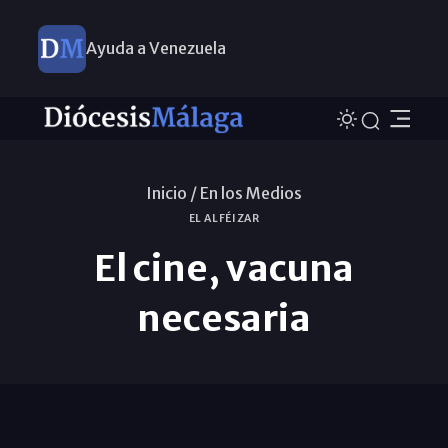
Ayuda a Venezuela
Inicio /
En los Medios
EL ALFÉIZAR
El cine, vacuna
necesaria