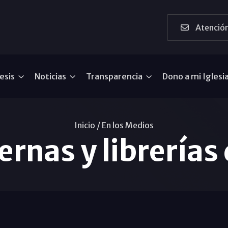
Atención
esis
Noticias
Transparencia
Dono a mi Iglesi
Inicio /
En los Medios
ernas y librería