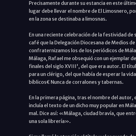
Precisamente durante su estancia en este últim
lugar debe llevar el nombre de El Limosnero, p
en la zona se destinaba a limosnas.
En una reciente celebración de la festividad de s
café que la Delegación Diocesana de Medios de C
confraternizamos los de los periódicos de Mála
Málaga, Rafael me obsequió con un ejemplar del
finales del siglo XVIII', del que era autor. El tí
para un clérigo, del que había de esperar la vi
bíblicos€ Nunca de corralones y tabernas.
En la primera página, tras el nombre del autor, el
incluía el texto de un dicho muy popular en Má
mal. Dice así: «Málaga, ciudad bravía, que ent
una sola librería».