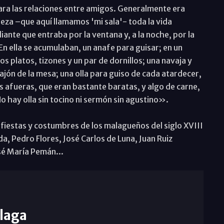
ara las relaciones entre amigos. Generalmente era
za –que aquí llamamos 'mi sala'- toda la vida
diante que entraba por la ventana y, a la noche, por la
 En ella se acumulaban, un anafe para guisar; en un
os platos, tizones y un par de dornillos; una navaja y
ajón de la mesa; una olla para guiso de cada atardecer,
as afueras, que eran bastante baratas, y algo de carne,
No hay olla sin tocino ni sermón sin agustino».
 fiestas y costumbres de los malagueños del siglo XVIII
da, Pedro Flores, José Carlos de Luna, Juan Ruiz
osé María Pemán...
laga