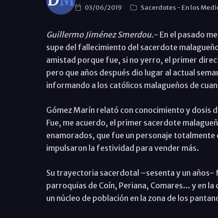
03/06/2019
Sacerdotes
-
En los Medi
Guillermo Jiménez Smerdou.
- En el pasado me
supe del fallecimiento del sacerdote malagueño
amistad porque fue, si no yerro, el primer direc
pero que años después dio lugar al actual sema
informando a los católicos malagueños de cuant
Gómez Marín relató con conocimiento y dosis de
Fue, me acuerdo, el primer sacerdote malagueño 
enamorados, que fue un personaje totalmente 
impulsaron la festividad para vender más.
Su trayectoria sacerdotal –sesenta y un años- fu
parroquias de Coín, Periana, Comares... y en la 
un núcleo de población en la zona de los pantano