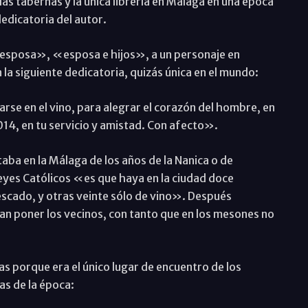
e las tabernas y la única librería en Málaga en una época
edicatoria del autor.
mi esposa», «esposa e hijos», a un personaje en
la siguiente dedicatoria, quizás única en el mundo:
rse en el vino, para alegrar el corazón del hombre, en
4, en tu servicio y amistad. Con afecto».
aba en la Málaga de los años de la Nanica o de
eyes Católicos «es que haya en la ciudad doce
scado, y otras veinte sólo de vino». Después
n poner los vecinos, con tanto que en los mesones no
nas porque era el único lugar de encuentro de los
s de la época: