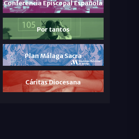
Conferencia Episcopal Española
Por tantos
Plan Málaga Sacra
Cáritas Diocesana