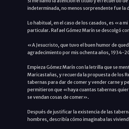
Si me llamó la atención el título y el recuerdo d
indeterminada, no menos sorprendente fue la d
Lo habitual, en el caso de los casados, es «a 
particular. Rafael Gómez Marín se descolgó con 
«A Jesucristo, que tuvo el buen humor de queda
agradecimiento por mis ochenta años, 1934-201
Empieza Gómez Marín con la letrilla que se ment
Maricastañas, y recuerda la propuesta de los R
tabernas para dar de comer y vender carne y pe
permitieron que «haya cuantas tabernas quiera
se vendan cosas de comer».
Después de justificar la existencia de las taber
hombres, describía cómo imaginaba las vivienda