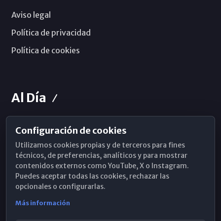
Aviso legal
Política de privacidad
Política de cookies
Al Día
Configuración de cookies
Horarios de Misa
Utilizamos cookies propias y de terceros para fines
Hemeroteca
técnicos, de preferencias, analíticos y para mostrar
contenidos externos como YouTube, X o Instagram.
WhatsApp
Puedes aceptar todas las cookies, rechazar las
opcionales o configurarlas.
Más información