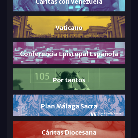
Cáritas con Venezuela
Vaticano
Conferencia Episcopal Española
Por tantos
Plan Málaga Sacra
Cáritas Diocesana