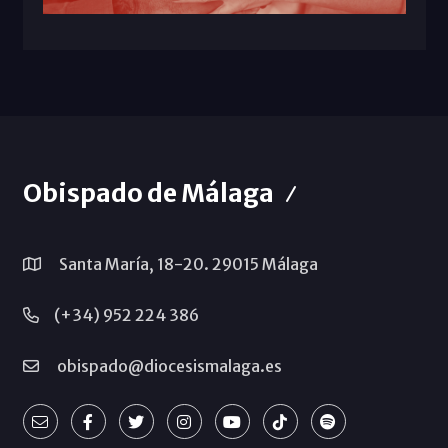
Obispado de Málaga
Santa María, 18-20. 29015 Málaga
(+34) 952 224 386
obispado@diocesismalaga.es