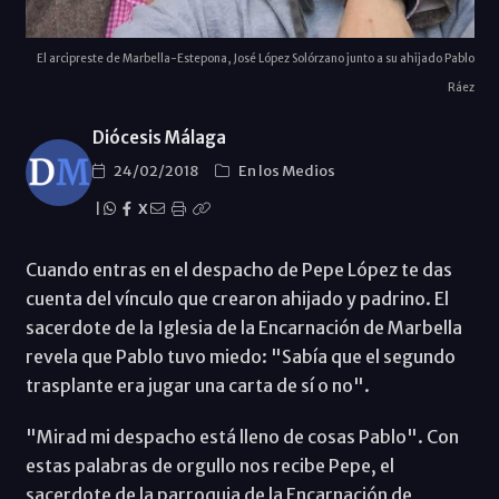
El arcipreste de Marbella-Estepona, José López Solórzano junto a su ahijado Pablo
Ráez
Diócesis Málaga
24/02/2018
En los Medios
|
X
Cuando entras en el despacho de Pepe López te das
cuenta del vínculo que crearon ahijado y padrino. El
sacerdote de la Iglesia de la Encarnación de Marbella
revela que Pablo tuvo miedo: "Sabía que el segundo
trasplante era jugar una carta de sí o no".
"Mirad mi despacho está lleno de cosas Pablo". Con
estas palabras de orgullo nos recibe Pepe, el
sacerdote de la parroquia de la Encarnación de