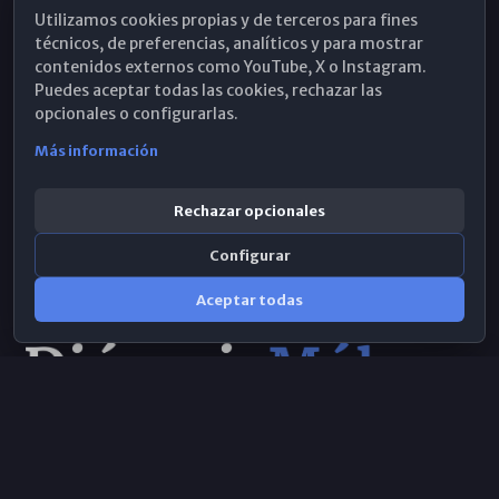
Utilizamos cookies propias y de terceros para fines
Hemeroteca
técnicos, de preferencias, analíticos y para mostrar
contenidos externos como YouTube, X o Instagram.
WhatsApp
Puedes aceptar todas las cookies, rechazar las
opcionales o configurarlas.
Más información
Rechazar opcionales
Configurar
Aceptar todas
Consulta IA
×
© 2026 Obispado de Málaga
Selecciona el área y realiza tu consulta