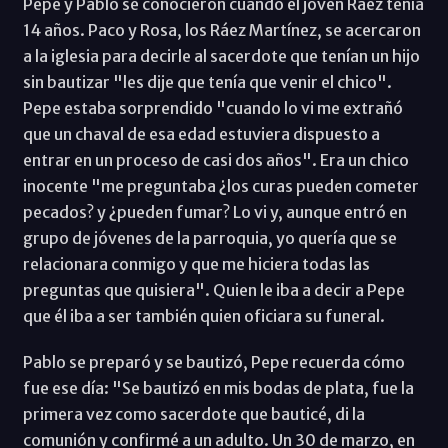
Pepe y Pablo se conocieron cuando el joven Raéz tenía
14 años. Paco y Rosa, los Ráez Martínez, se acercaron
a la iglesia para decirle al sacerdote que tenían un hijo
sin bautizar "les dije que tenía que venir el chico".
Pepe estaba sorprendido "cuando lo vi me extrañó
que un chaval de esa edad estuviera dispuesto a
entrar en un proceso de casi dos años". Era un chico
inocente "me preguntaba ¿los curas pueden cometer
pecados? y ¿pueden fumar? Lo vi y, aunque entró en
grupo de jóvenes de la parroquia, yo quería que se
relacionara conmigo y que me hiciera todas las
preguntas que quisiera". Quien le iba a decir a Pepe
que él iba a ser también quien oficiara su funeral.
Pablo se preparó y se bautizó, Pepe recuerda cómo
fue ese día: "Se bautizó en mis bodas de plata, fue la
primera vez como sacerdote que bauticé, di la
comunión y confirmé a un adulto. Un 30 de marzo, en