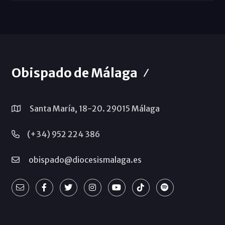
Obispado de Málaga
Santa María, 18-20. 29015 Málaga
(+34) 952 224 386
obispado@diocesismalaga.es