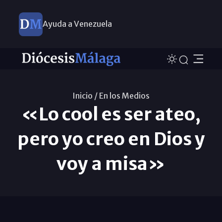
Ayuda a Venezuela
Inicio /
En los Medios
«Lo cool es ser ateo,
pero yo creo en Dios y
voy a misa»