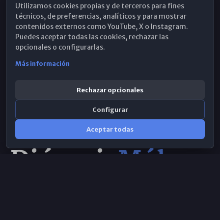
Utilizamos cookies propias y de terceros para fines
Hemeroteca
técnicos, de preferencias, analíticos y para mostrar
contenidos externos como YouTube, X o Instagram.
WhatsApp
Puedes aceptar todas las cookies, rechazar las
opcionales o configurarlas.
Más información
Rechazar opcionales
Configurar
Aceptar todas
Consulta IA
×
© 2026 Obispado de Málaga
Selecciona el área y realiza tu consulta