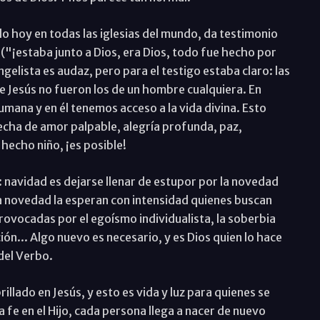
o hoy en todas las iglesias del mundo, da testimonio
("¡estaba junto a Dios, era Dios, todo fue hecho por
ngelista es audaz, pero para el testigo estaba claro: las
de Jesús no fueron los de un hombre cualquiera. En
umana y en él tenemos acceso a la vida divina. Esto
hecha de amor palpable, alegría profunda, paz,
 hecho niño, ¡es posible!
navidad es dejarse llenar de estupor por la novedad
Esa novedad la esperan con intensidad quienes buscan
provocadas por el egoísmo individualista, la soberbia
ación... Algo nuevo es necesario, y es Dios quien lo hace
del Verbo.
rillado en Jesús, y esto es vida y luz para quienes se
 fe en el Hijo, cada persona llega a nacer de nuevo