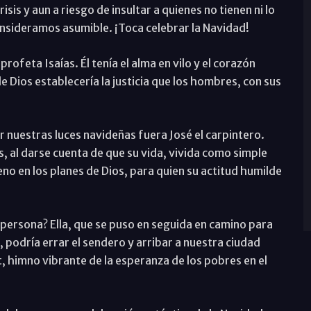
isis y aun a riesgo de insultar a quienes no tienen ni lo
onsideramos asumible. ¡Toca celebrar la Navidad!
ofeta Isaías. Él tenía el alma en vilo y el corazón
 Dios establecería la justicia que los hombres, con sus
 nuestras luces navideñas fuera José el carpintero.
, al darse cuenta de que su vida, vivida como simple
eno en los planes de Dios, para quien su actitud humilde
n persona? Ella, que se puso en seguida en camino para
l, podría errar el sendero y arribar a nuestra ciudad
, himno vibrante de la esperanza de los pobres en el