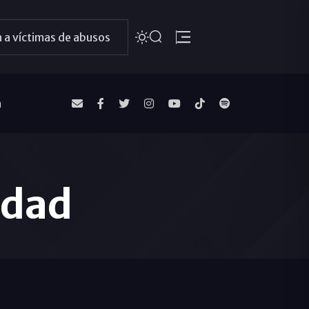
 a víctimas de abusos
a
edad