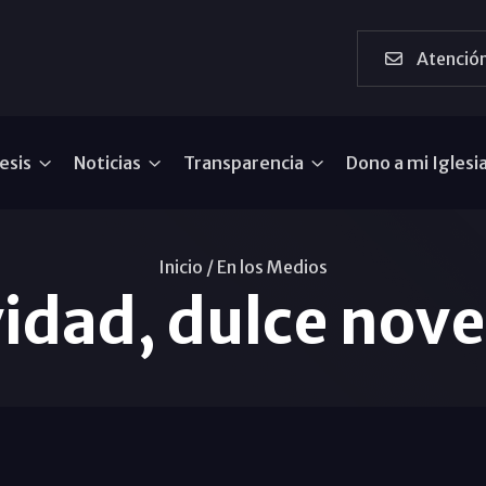
Atención
esis
Noticias
Transparencia
Dono a mi Iglesi
Inicio /
En los Medios
idad, dulce nov