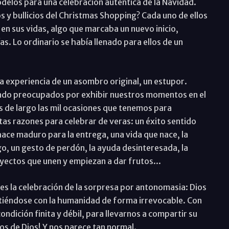
odelos para una celebración auténtica de la Navidad.
s y bullicios del Christmas Shopping? Cada uno de ellos
 en sus vidas, algo que marcaba un nuevo inicio,
s. Lo ordinario se había llenado para ellos de un
a experiencia de un asombro original, un estupor.
iado preocupados por exhibir nuestros momentos en el
s de largo las mil ocasiones que tenemos para
as razones para celebrar de veras: un éxito sentido
ce maduro para la entrega, una vida que nace, la
o, un gesto de perdón, la ayuda desinteresada, la
ectos que unen y empiezan a dar frutos...
 es la celebración de la sorpresa por antonomasia: Dios
tiéndose con la humanidad de forma irrevocable. Con
ondición finita y débil, para llevarnos a compartir su
jos de Dios! Y nos parece tan normal.