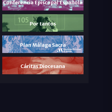
Conferencia Episcopal Española
Por tantos
Plan Málaga Sacra
Cáritas Diocesana