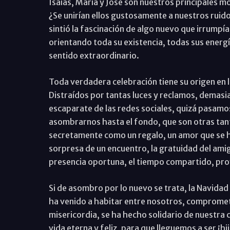
Isaías, María y José son nuestros principales m
¿Se unirían ellos gustosamente a nuestros ruido
sintió la fascinación de algo nuevo que irrumpía
orientando toda su existencia, todas sus energía
sentido extraordinario.
Toda verdadera celebración tiene su origen en l
Distraídos por tantas luces y reclamos, demas
escaparate de las redes sociales, quizá pasamo
asombrarnos hasta el fondo, que son otras tant
secretamente como un regalo, un amor que se ha
sorpresa de un encuentro, la gratuidad del amig
presencia oportuna, el tiempo compartido, proy
Si de asombro por lo nuevo se trata, la Navidad
ha venido a habitar entre nosotros, comprome
misericordia, se ha hecho solidario de nuestra c
vida eterna y feliz, para que lleguemos a ser ¡hi