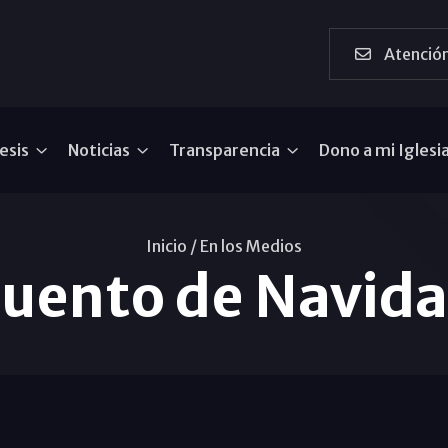
Atención
esis
Noticias
Transparencia
Dono a mi Iglesi
Inicio /
En los Medios
uento de Navid