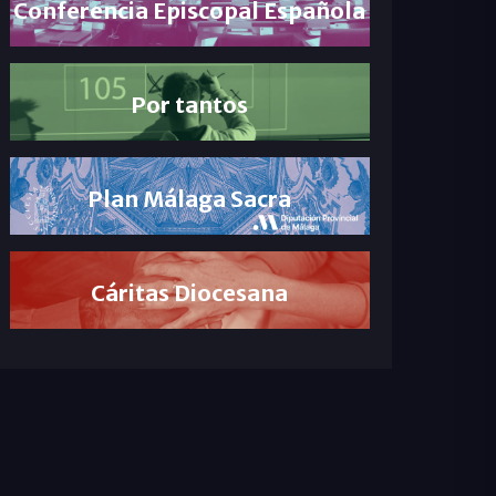
Conferencia Episcopal Española
Por tantos
Plan Málaga Sacra
Cáritas Diocesana