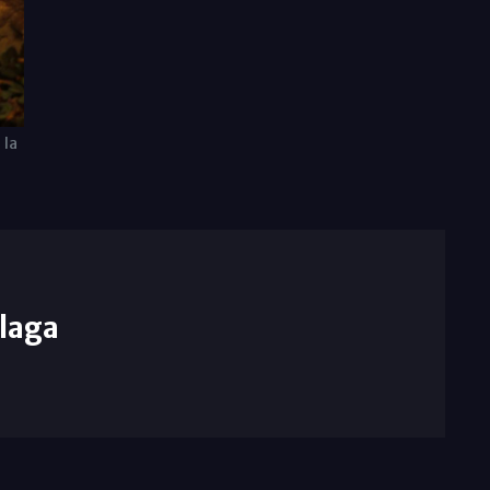
 la
laga