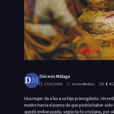
Diócesis Málaga
27/12/2016
En los Medios
|
X
Una mujer da a luz a su hijo primogénito. Un em
madre hasta el punto de que podría haber sido 
quedó embarazada, según la fe cristiana, por ob