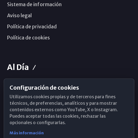
Sistema de información
Aviso legal
Política de privacidad
Política de cookies
Al Día
Configuración de cookies
Horarios de Misa
Utilizamos cookies propias y de terceros para fines
Hemeroteca
técnicos, de preferencias, analíticos y para mostrar
contenidos externos como YouTube, X o Instagram.
WhatsApp
Puedes aceptar todas las cookies, rechazar las
opcionales o configurarlas.
Más información